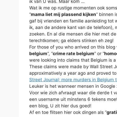
ik van U was. Maar kom …
Wat ik me op rustige momenten ook soms a
“
mama liet mij plassend kijken
” binnen i
gaf bij vrienden en familie aanleiding tot
ik, aan de andere kant van de telefoon), 
zoeken. En al die mensen die hier met de
terechtkomen; ga elders stinken eh zeg!
For those of you who arrived on this blog 
belgium
“, “
crime rate belgium
” or “
homoc
were looking into claims that Belgium is 
These claims were made by Wall Street Jo
approximatively a year ago and proved to 
Street Journal; more murders in Belgium 
Leuker is het wanneer mensen in Google 
Voor wie zich afvraagt waar die derde t 
een username uit minstens 6 tekens moet 
een blog, U zit hier dus goed!
Af en toe flitsen hier ook dingen als “
grat