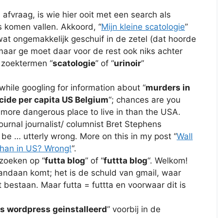
fvraag, is wie hier ooit met een search als
s komen vallen. Akkoord, “
Mijn kleine scatologie
”
 wat ongemakkelijk geschuif in de zetel (dat hoorde
maar ge moet daar voor de rest ook niks achter
 zoektermen “
scatologie
” of “
urinoir
”
while googling for information about “
murders in
ide per capita US Belgium
“; chances are you
a more dangerous place to live in than the USA.
urnal journalist/ columnist Bret Stephens
be … utterly wrong. More on this in my post “
Wall
than in US? Wrong!
“.
zoeken op “
futta blog
” of “
futtta blog
“. Welkom!
vandaan komt; het is de schuld van gmail, waar
bestaan. Maar futta = futtta en voorwaar dit is
is wordpress geinstalleerd
” voorbij in de