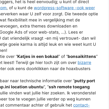
gers, het is heel eenvoudig; u kunt of direct
com
, of u kunt de
wordpress-software -ook weer
serverken waar U zelf voor zorgt. Die tweede optie
at flexibiliteit mee in vergelijking met de
toevoegen, extra themes downloaden en
. Google Ads of voor web-stats, …). Lees er
 dat vriendelijk vraagt -en mij vertrouwt- dan wil
tje goeie karma is altijd leuk en wie weet kunt U
men!
ie over “
Katjes in een bokaal
” of “
bonsaikittens
”
t leest! Terwijl ge hier toch zijt om over
bizarre
eter ook eens doorklikken naar de hoaxbusters
kbaar naar technische informatie over “
putty port
p.ini location ubuntu
“, “
ssh remote toegang
jullie vinden wat jullie hier zoeken. Ik veronderstel
obeer toe te voegen jullie verder op weg kunnen
t wat commentaar achter of gebruik het
contact-