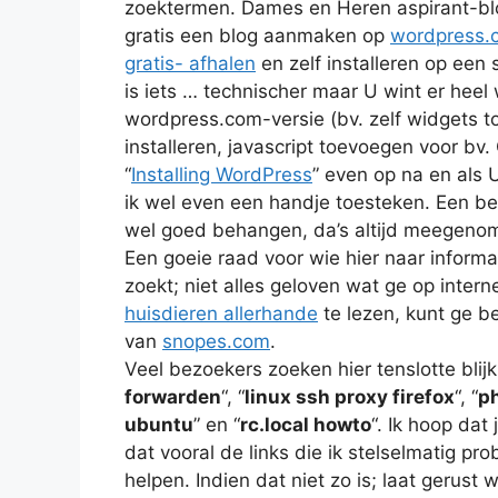
zoektermen. Dames en Heren aspirant-blog
gratis een blog aanmaken op
wordpress.
gratis- afhalen
en zelf installeren op een 
is iets … technischer maar U wint er heel w
wordpress.com-versie (bv. zelf widgets 
installeren, javascript toevoegen voor bv
“
Installing WordPress
” even op na en als U
ik wel even een handje toesteken. Een bee
wel goed behangen, da’s altijd meegeno
Een goeie raad voor wie hier naar informat
zoekt; niet alles geloven wat ge op interne
huisdieren allerhande
te lezen, kunt ge b
van
snopes.com
.
Veel bezoekers zoeken hier tenslotte blij
forwarden
“, “
linux ssh proxy firefox
“, “
ph
ubuntu
” en “
rc.local howto
“. Ik hoop dat 
dat vooral de links die ik stelselmatig pr
helpen. Indien dat niet zo is; laat gerus