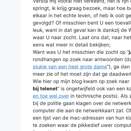
Versta mij vooral niet verkeerd, het is fijn
springt, ik krijg graag bezoek, maar hoe
elkaar in het echte leven, of heb ik ooit 
gevolgd? Of misschien bent U een toeval
leuk, want in dat geval kan ik dankzij de
waar U naar zocht. Laat ons dat, naar he
eens wat meer in detail bekijken;
Want was U het misschien die zocht op “
rondhangen op zoek naar antwoorden (dat 
stukje van een heel grote dame
“), ga dan
meer zie of het moet zijn dat ge daadwerk
Wie hier op mijn blog kwam op zoek naar i
bij telenet
” is ongetwijfeld ook van een 
en toe wel over
in technische posts). Als
bij de politie gaan klagen over de netwe
computer die aan de netwerkkaart zat. O
een lijst van de mac-adressen van hun k
te zoeken waar de pikkedief uwer compute