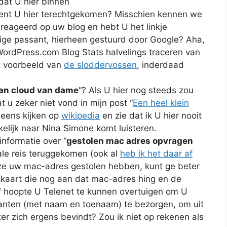
 dat U hier binnen
 bent U hier terechtgekomen? Misschien kennen we
gereageerd op uw blog en hebt U het linkje
lige passant, hierheen gestuurd door Google? Aha,
 WordPress.com Blog Stats halvelings traceren van
t voorbeeld van
de sloddervossen
, inderdaad
jan cloud van dame
“? Als U hier nog steeds zou
u zeker niet vond in mijn post “
Een heel klein
 eens kijken op
wikipedia
en zie dat ik U hier nooit
elijk naar Nina Simone komt luisteren.
nformatie over “
gestolen mac adres opvragen
kale reis teruggekomen (ook al
heb ik het daar af
 ze uw mac-adres gestolen hebben, kunt ge beter
rkkaart die nog aan dat mac-adres hing en de
f hoopte U Telenet te kunnen overtuigen om U
lanten (met naam en toenaam) te bezorgen, om uit
r zich ergens bevindt? Zou ik niet op rekenen als