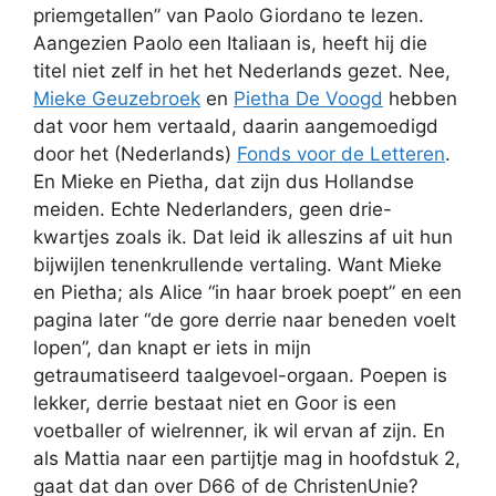
priemgetallen” van Paolo Giordano te lezen.
Aangezien Paolo een Italiaan is, heeft hij die
titel niet zelf in het het Nederlands gezet. Nee,
Mieke Geuzebroek
en
Pietha De Voogd
hebben
dat voor hem vertaald, daarin aangemoedigd
door het (Nederlands)
Fonds voor de Letteren
.
En Mieke en Pietha, dat zijn dus Hollandse
meiden. Echte Nederlanders, geen drie-
kwartjes zoals ik. Dat leid ik alleszins af uit hun
bijwijlen tenenkrullende vertaling. Want Mieke
en Pietha; als Alice “in haar broek poept” en een
pagina later “de gore derrie naar beneden voelt
lopen”, dan knapt er iets in mijn
getraumatiseerd taalgevoel-orgaan. Poepen is
lekker, derrie bestaat niet en Goor is een
voetballer of wielrenner, ik wil ervan af zijn. En
als Mattia naar een partijtje mag in hoofdstuk 2,
gaat dat dan over D66 of de ChristenUnie?