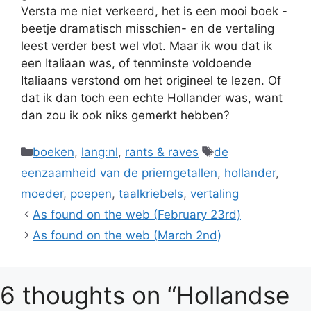
Versta me niet verkeerd, het is een mooi boek -
beetje dramatisch misschien- en de vertaling
leest verder best wel vlot. Maar ik wou dat ik
een Italiaan was, of tenminste voldoende
Italiaans verstond om het origineel te lezen. Of
dat ik dan toch een echte Hollander was, want
dan zou ik ook niks gemerkt hebben?
Categories
Tags
boeken
,
lang:nl
,
rants & raves
de
eenzaamheid van de priemgetallen
,
hollander
,
moeder
,
poepen
,
taalkriebels
,
vertaling
As found on the web (February 23rd)
As found on the web (March 2nd)
6 thoughts on “Hollandse