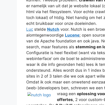
er namelijk van uit dat je website lokaal 
html via het filesysteem. Voor echte crawl
toch lokaal) of htdig. Niet handig om het 
echt bruikbaar voor onze doeleinden.
Luc
stelde
Nutch
voor. Nutch is een broer
alomtegenwoordige
Lucene
; open source
van de Apache foundation en ook java. N
search, maar features als
stemming en lo
Configuratie is heel flexibel (want via teks
webinterface’ om de boel te administreren.
waar ik die info gevonden heb) lees ik te
ondersteund. Alles wordt dus in 1 index 
sites in 2 of 3 talen die we ook apart wi
Omdat ik ook maar een onwetend eenzaat 
(web-)developers ben, schreven we een t
vraag een
oplossing voo
offertes
, 2 voor custom-