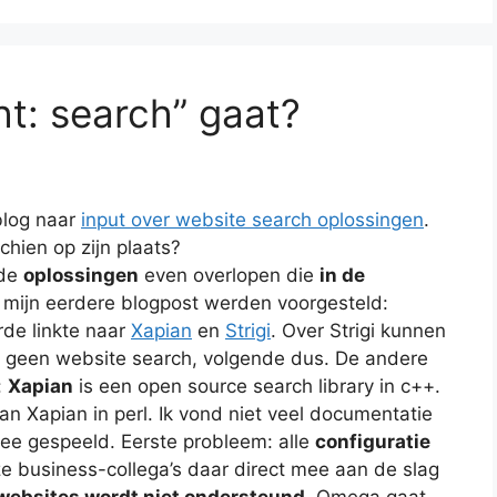
t: search” gaat?
 blog naar
input over website search oplossingen
.
hien op zijn plaats?
 de
oplossingen
even overlopen die
in de
mijn eerdere blogpost werden voorgesteld:
de linkte naar
Xapian
en
Strigi
. Over Strigi kunnen
en geen website search, volgende dus. De andere
:
Xapian
is een open source search library in c++.
n Xapian in perl. Ik vond niet veel documentatie
ee gespeeld. Eerste probleem: alle
configuratie
ze business-collega’s daar direct mee aan de slag
websites wordt niet ondersteund
. Omega gaat