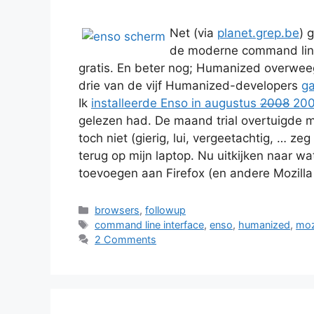
Net (via
planet.grep.be
) 
de moderne command line
gratis. En beter nog; Humanized overwee
drie van de vijf Humanized-developers
ga
Ik
installeerde Enso in augustus
2008
200
gelezen had. De maand trial overtuigde me
toch niet (gierig, lui, vergeetachtig, … ze
terug op mijn laptop. Nu uitkijken naar 
toevoegen aan Firefox (en andere Mozilla
Categories
browsers
,
followup
Tags
command line interface
,
enso
,
humanized
,
moz
2 Comments