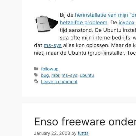
Bij de
herinstallatie van mijn “d
hetzelfde probleem
. De
icybox
tijd aanstond. De Ubuntu inst
sda ofte mijn interne bedrijfs-
dat
ms-sys
alles kon oplossen. Maar de klu
niet, maar de Ubuntu (grub-)installer. To
Categories
followup
Tags
bug
,
mbr
,
ms-sys
,
ubuntu
Leave a comment
Enso freeware onder
January 22, 2008
by
futtta