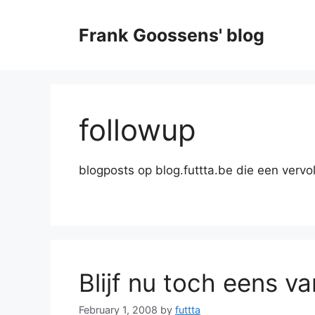
Skip
to
Frank Goossens' blog
content
followup
blogposts op blog.futtta.be die een vervo
Blijf nu toch eens v
February 1, 2008
by
futtta