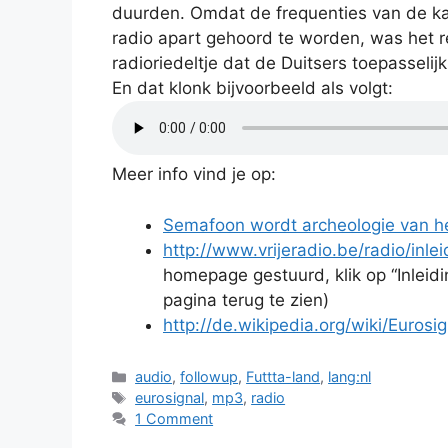
duurden. Omdat de frequenties van de ka
radio apart gehoord te worden, was het r
radioriedeltje dat de Duitsers toepasseli
En dat klonk bijvoorbeeld als volgt:
Meer info vind je op:
Semafoon wordt archeologie van he
http://www.vrijeradio.be/radio/inlei
homepage gestuurd, klik op “Inle
pagina terug te zien)
http://de.wikipedia.org/wiki/Eurosi
Categories
audio
,
followup
,
Futtta-land
,
lang:nl
Tags
eurosignal
,
mp3
,
radio
1 Comment