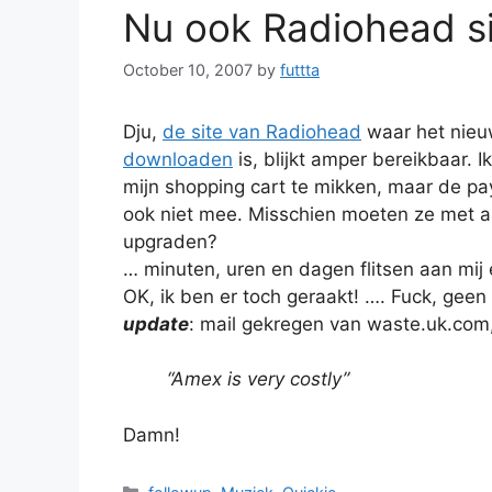
Nu ook Radiohead si
October 10, 2007
by
futtta
Dju,
de site van Radiohead
waar het nie
downloaden
is, blijkt amper bereikbaar. I
mijn shopping cart te mikken, maar de pa
ook niet mee. Misschien moeten ze met al
upgraden?
… minuten, uren en dagen flitsen aan mij
OK, ik ben er toch geraakt! …. Fuck, gee
update
: mail gekregen van waste.uk.com
“Amex is very costly”
Damn!
Categories