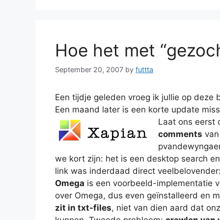
Hoe het met “gezoch
September 20, 2007
by
futtta
Een tijdje geleden vroeg ik jullie op deze
Een maand later is een korte update missc
Laat ons eerst
comments
van 
pvandewyngaer
we kort zijn: het is een desktop search 
link was inderdaad direct veelbelovender
Omega
is een voorbeeld-implementatie va
over Omega, dus even geïnstalleerd en m
zit in txt-files
, niet van dien aard dat on
kunnen. Tweede probleem:
crawlen van 