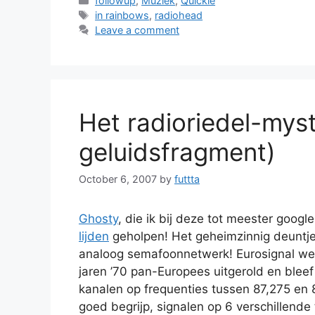
followup
,
Muziek
,
Quickie
Tags
in rainbows
,
radiohead
Leave a comment
Het radioriedel-mys
geluidsfragment)
October 6, 2007
by
futtta
Ghosty
, die ik bij deze tot meester googl
lijden
geholpen! Het geheimzinnig deuntj
analoog semafoonnetwerk! Eurosignal we
jaren ’70 pan-Europees uitgerold en bleef t
kanalen op frequenties tussen 87,275 en 
goed begrijp, signalen op 6 verschillend