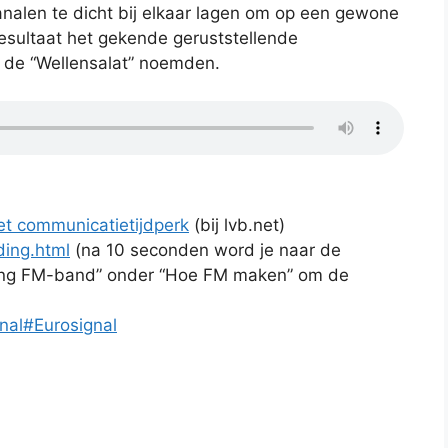
nalen te dicht bij elkaar lagen om op een gewone
esultaat het gekende geruststellende
jk de “Wellensalat” noemden.
t communicatietijdperk
(bij lvb.net)
ding.html
(na 10 seconden word je naar de
iding FM-band” onder “Hoe FM maken” om de
gnal#Eurosignal