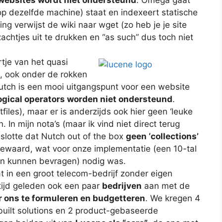
(op dezelfde machine) staat en indexeert statische
ing verwijst de wiki naar wget (zo heb je je site
zachtjes uit te drukken en “as such” dus toch niet
tje van het quasi
, ook onder de rokken
utch is een mooi uitgangspunt voor een website
gical operators worden niet ondersteund
.
tfiles), maar er is anderzijds ook hier geen ‘leuke
 In mijn nota’s (maar ik vind niet direct terug
nslotte dat Nutch out of the box
geen ‘collections’
bewaard, wat voor onze implementatie (een 10-tal
llen kunnen bevragen) nodig was.
in een groot telecom-bedrijf zonder eigen
ijd geleden ook een paar
bedrijven
aan met de
r ons te formuleren en budgetteren
. We kregen 4
built solutions en 2 product-gebaseerde